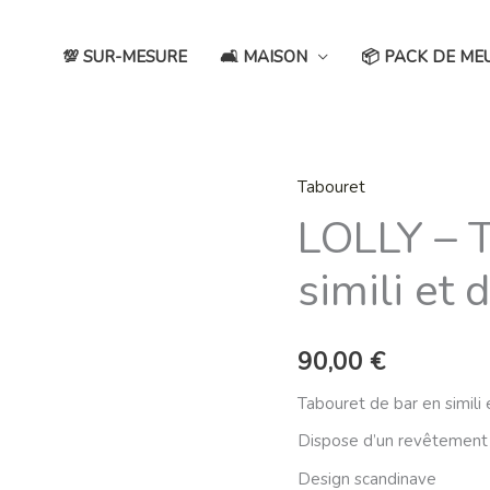
💯 SUR-MESURE
🛋️ MAISON
📦 PACK DE ME
Tabouret
quantité
LOLLY – T
de
LOLLY
simili et 
-
Tabouret
de
90,00
€
bar
en
Tabouret de bar en simili e
simili
Dispose d’un revêtement 
et
Design scandinave
dossier