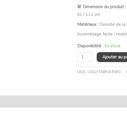
🛠️ Dimension du produit :
en
91 / 112 cm
bois
Matériaux :
Densité de la
Assemblage facile / mobil
Disponibilité :
En stock
Ajouter au p
UGS :
LOLLYTABNATNR1