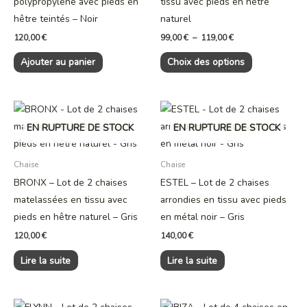
polypropylène avec pieds en
tissu avec pieds en hêtre
options
hêtre teintés – Noir
naturel
peuvent
120,00
€
99,00
€
–
119,00
€
être
Ajouter au panier
Choix des options
choisies
sur
la
page
EN RUPTURE DE STOCK
EN RUPTURE DE STOCK
du
produit
Chaise
Chaise
BRONX – Lot de 2 chaises
ESTEL – Lot de 2 chaises
matelassées en tissu avec
arrondies en tissu avec pieds
pieds en hêtre naturel – Gris
en métal noir – Gris
120,00
€
140,00
€
Lire la suite
Lire la suite