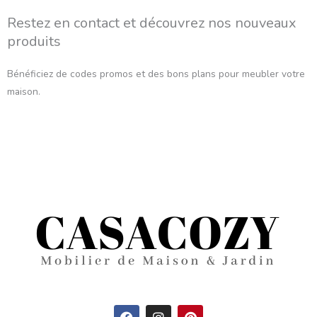
Restez en contact et découvrez nos nouveaux
produits
Bénéficiez de codes promos et des bons plans pour meubler votre
maison.
F
I
P