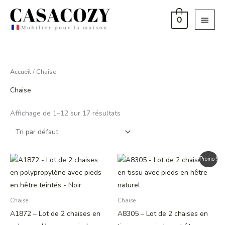
Aller
Menu
au
0
princi
contenu
Accueil
/ Chaise
Chaise
Affichage de 1–12 sur 17 résultats
Plage
Ce
Promo !
de
produit
prix :
99,00 €
a
à
plusieurs
119,00 €
Chaise
Chaise
variations.
A1872 – Lot de 2 chaises en
A8305 – Lot de 2 chaises en
Les