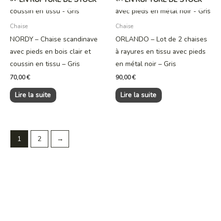
Chaise
Chaise
NORDY – Chaise scandinave
ORLANDO – Lot de 2 chaises
avec pieds en bois clair et
à rayures en tissu avec pieds
coussin en tissu – Gris
en métal noir – Gris
70,00
€
90,00
€
Lire la suite
Lire la suite
1
2
→