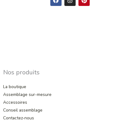
a
n
i
c
s
n
e
t
t
b
a
e
o
g
r
o
r
e
k
a
s
m
t
Nos produits
La boutique
Assemblage sur-mesure
Accessoires
Conseil assemblage
Contactez-nous