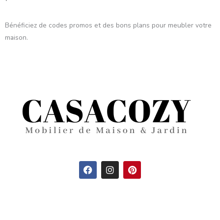
Bénéficiez de codes promos et des bons plans pour meubler votre
maison.
F
I
P
a
n
i
c
s
n
e
t
t
b
a
e
o
g
r
o
r
e