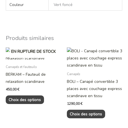
Couleur
Vert foncé
Produits similaires
Ce
Ce
EN RUPTURE DE STOCK
produit
produit
a
a
Canapés et fauteuils
plusieurs
plusieurs
BERKAM – Fauteuil de
Canapés
variations.
variations.
relaxation scandinave
BOLI – Canapé convertible 3
Les
Les
places avec couchage express
450,00
€
options
options
scandinave en tissu
Choix des options
peuvent
peuvent
1290,00
€
être
être
Choix des options
choisies
choisies
sur
sur