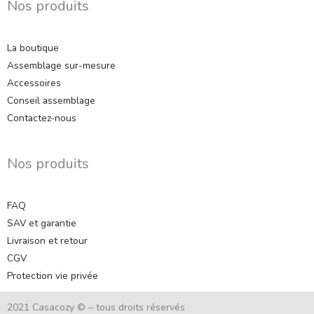
Nos produits
k
a
s
m
t
La boutique
Assemblage sur-mesure
Accessoires
Conseil assemblage
Contactez-nous
Nos produits
FAQ
SAV et garantie
Livraison et retour
CGV
Protection vie privée
2021 Casacozy © – tous droits réservés