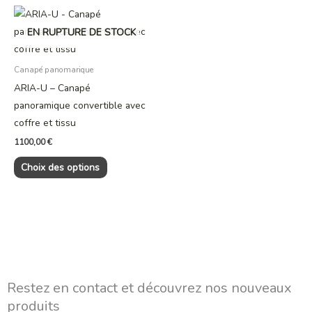
la
la
Ce
page
page
produit
EN RUPTURE DE STOCK
du
du
a
produit
produit
plusieurs
Canapé panomarique
variations.
ARIA-U – Canapé
Les
panoramique convertible avec
options
coffre et tissu
peuvent
1100,00
€
être
Choix des options
choisies
sur
la
page
du
produit
Restez en contact et découvrez nos nouveaux
produits