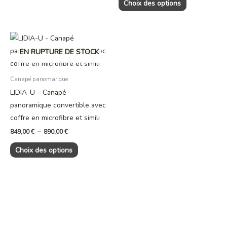
Choix des options
choisies
choisies
sur
sur
la
la
Plage
Ce
page
page
de
produit
EN RUPTURE DE STOCK
prix :
du
du
849,00 €
a
produit
produit
à
plusieurs
890,00 €
Canapé panomarique
variations.
LIDIA-U – Canapé
Les
panoramique convertible avec
options
coffre en microfibre et simili
peuvent
849,00
€
–
890,00
€
être
Choix des options
choisies
sur
la
page
du
produit