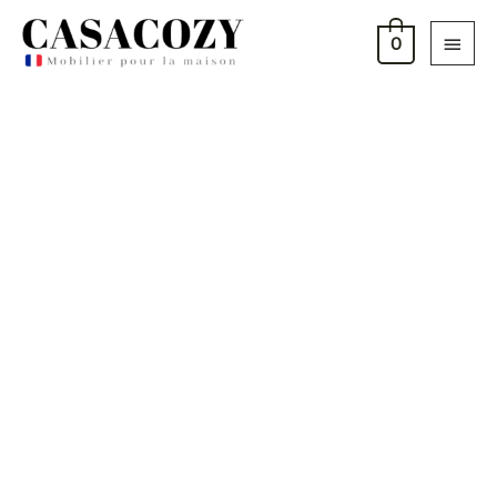
Aller
Menu
au
0
princi
contenu
quantité
de
ARIA-
U
-
Canapé
panoramique
convertible
avec
coffre
et
tissu