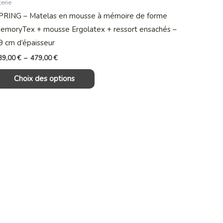
terie
variations.
PRING – Matelas en mousse à mémoire de forme
Les
emoryTex + mousse Ergolatex + ressort ensachés –
options
9 cm d’épaisseur
peuvent
39,00
€
–
479,00
€
être
Choix des options
choisies
sur
la
page
du
produit