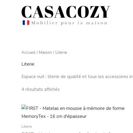
Aller
au
contenu
Accueil
/
Maison
/ Literie
Literie
Espace nuit : literie de qualité et tous les accessoires
4 résultats affichés
Plage
Ce
de
produit
prix :
199,00 €
a
Literie
à
299,00 €
plusieurs