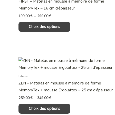
FIRST – Matelas en mousse à mémoire de forme
variations.
MemoryTex – 16 cm d’épaisseur
Les
199,00
€
–
299,00
€
options
Choix des options
peuvent
être
choisies
sur
la
Plage
Ce
page
de
produit
prix :
du
259,00 €
a
produit
Literie
à
349,00 €
plusieurs
ZEN – Matelas en mousse à mémoire de forme
variations.
MemoryTex + mousse Ergolattex – 25 cm d’épaisseur
Les
259,00
€
–
349,00
€
options
Choix des options
peuvent