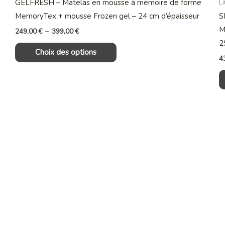
GELFRESH – Matelas en mousse à mémoire de forme
Li
variations.
MemoryTex + mousse Frozen gel – 24 cm d’épaisseur
S
Les
M
249,00
€
–
399,00
€
options
2
Choix des options
peuvent
4
être
choisies
sur
la
page
du
produit