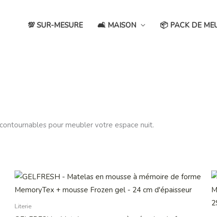
💯 SUR-MESURE
🛋️ MAISON
📦 PACK DE ME
 incontournables pour meubler votre espace nuit.
Plage
Ce
de
produit
prix :
249,00 €
a
Literie
à
399,00 €
plusieurs